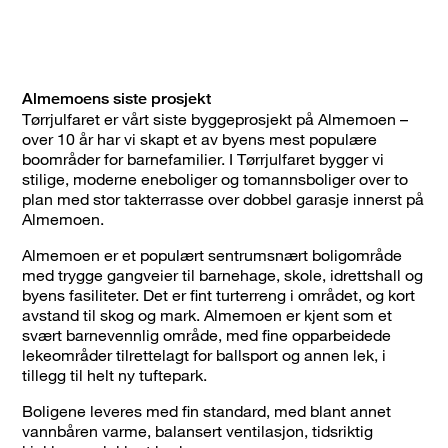
Almemoens siste prosjekt
Tørrjulfaret er vårt siste byggeprosjekt på Almemoen –
over 10 år har vi skapt et av byens mest populære
boområder for barnefamilier. I Tørrjulfaret bygger vi
stilige, moderne eneboliger og tomannsboliger over to
plan med stor takterrasse over dobbel garasje innerst på
Almemoen.
Almemoen er et populært sentrumsnært boligområde
med trygge gangveier til barnehage, skole, idrettshall og
byens fasiliteter. Det er fint turterreng i området, og kort
avstand til skog og mark. Almemoen er kjent som et
svært barnevennlig område, med fine opparbeidede
lekeområder tilrettelagt for ballsport og annen lek, i
tillegg til helt ny tuftepark.
Boligene leveres med fin standard, med blant annet
vannbåren varme, balansert ventilasjon, tidsriktig