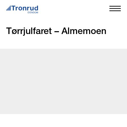
Tørrjulfaret – Almemoen